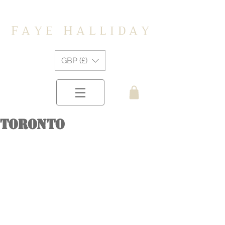
F
H
A Y E
A L L I D A Y
GBP (£)
Toronto